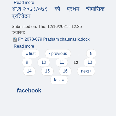
Read more
about आसयको सूचना।
आ.व.२०७८/०७९ को प्रथम चौमासिक
प्रतिवेदन
Submitted on:
Thu, 12/16/2021 - 12:25
दस्तावेज:
FY 2078-079 Pratham chaumasik.docx
Read more
about आ.व.२०७८/०७९ को प्रथम चौमासिक
Pages
प्रतिवेदन
« first
‹ previous
…
8
9
10
11
12
13
14
15
16
next ›
last »
facebook