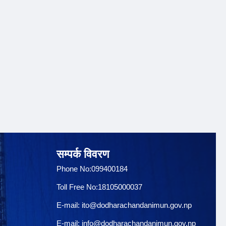
सम्पर्क विवरण
Phone No:099400184
Toll Free No:18105000037
E-mail:
ito@dodharachandanimun.gov.np
E-mail:
info@dodharachandanimun.gov.np