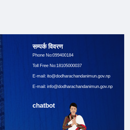
सम्पर्क विवरण
Phone No:099400184
Toll Free No:18105000037
E-mail:
ito@dodharachandanimun.gov.np
E-mail:
info@dodharachandanimun.gov.np
chatbot