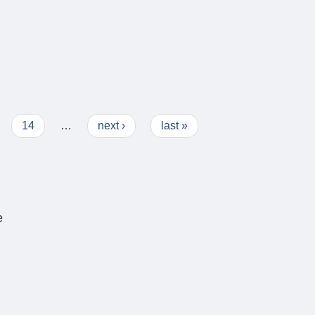
14
…
next ›
last »
e