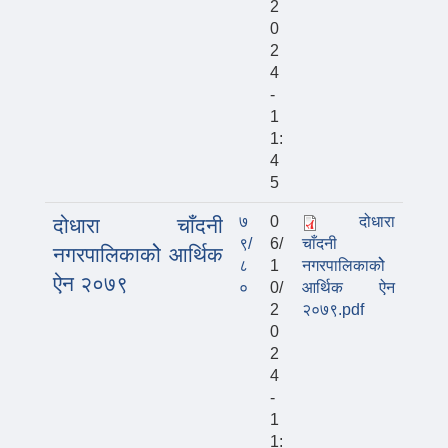
2
0
2
4
-
1
1:
4
5
७
0
दोधारा
दोधारा चाँदनी
९/
6/
चाँदनी
नगरपालिकाकोे आर्थिक
८
1
नगरपालिकाकोे
ऐन २०७९
०
0/
आर्थिक ऐन
2
२०७९.pdf
0
2
4
-
1
1: