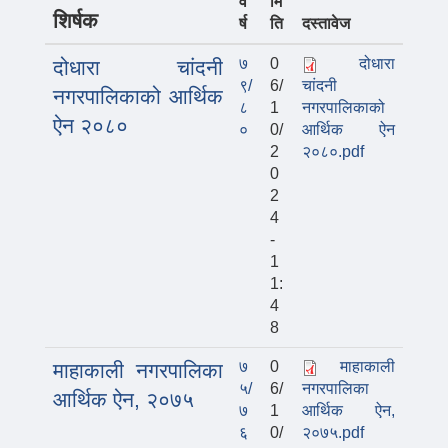
व
मि
शिर्षक
र्ष
ति
दस्तावेज
७
0
दोधारा
दोधारा चांदनी
९/
6/
चांदनी
नगरपालिकाको आर्थिक
८
1
नगरपालिकाको
ऐन २०८०
०
0/
आर्थिक ऐन
2
२०८०.pdf
0
2
4
-
1
1:
4
8
७
0
माहाकाली
माहाकाली नगरपालिका
५/
6/
नगरपालिका
आर्थिक ऐन, २०७५
७
1
आर्थिक ऐन,
६
0/
२०७५.pdf