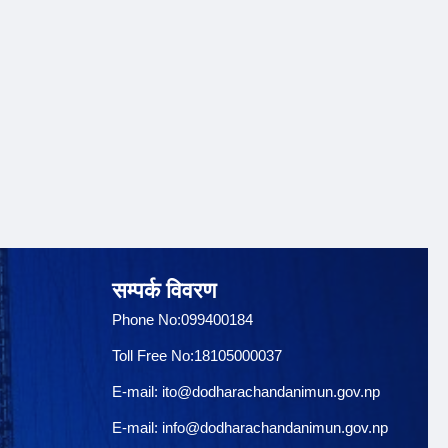
सम्पर्क विवरण
Phone No:099400184
Toll Free No:18105000037
E-mail:
ito@dodharachandanimun.gov.np
E-mail:
info@dodharachandanimun.gov.np