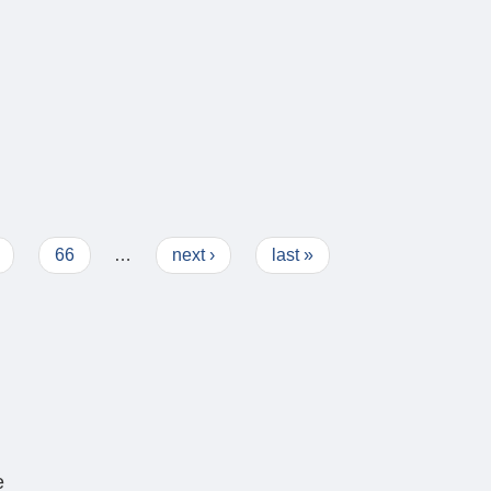
66
…
next ›
last »
e