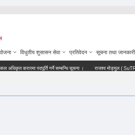
ल
ियोजना
विधुतीय शुसासन सेवा
प्रतिवेदन
सूचना तथा जानकारी
अधिकृत करारमा पदपूर्ति गर्ने सम्बन्धि सूचना ।
राजश्व मोड्युल ( SuTRA so