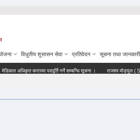
ल
ियोजना
विधुतीय शुसासन सेवा
प्रतिवेदन
सूचना तथा जानकारी
िकल अधिकृत करारमा पदपूर्ति गर्ने सम्बन्धि सूचना ।
राजश्व मोड्युल ( SuTR