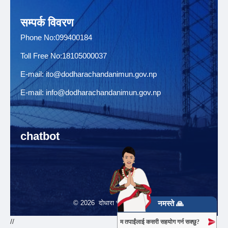
सम्पर्क विवरण
Phone No:099400184
Toll Free No:18105000037
E-mail:
ito@dodharachandanimun.gov.np
E-mail:
info@dodharachandanimun.gov.np
chatbot
© 2026 दोधारा चादँनी नगरपालिका
नमस्ते 🙏
//
म तपाईंलाई कसरी सहयोग गर्न सक्छु?