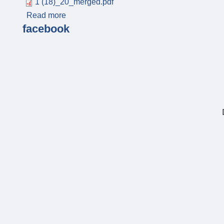
1 (18)_20_merged.pdf
Read more
about दोधारा चाँदनी नगरपालिकाको आ.व.२०८०/८१ को 
facebook