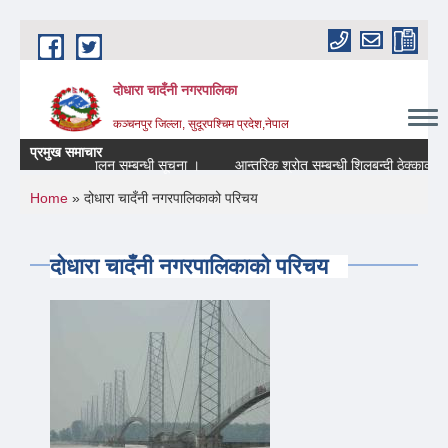
Skip to main content
दोधारा चादँनी नगरपालिका
कञ्चनपुर जिल्ला, सुदूरपश्चिम प्रदेश,नेपाल
प्रमुख समाचार
ास्थ्य शिविर संचालन सम्बन्धी सूचना ।
आन्तरिक श्रोत सम्बन्धी शिलबन्दी ठेक्काको सार
You are here
Home
» दोधारा चादँनी नगरपालिकाको परिचय
दोधारा चादँनी नगरपालिकाको परिचय