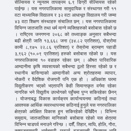
सेल्सियस र न्युनतम तापक्रम ६.९ डिग्री सेल्सियस रहेको
पाईन्छ । यस नगरपालिकामा सामुदायिक र संस्थागत गरी ११
वटा माध्यामिक विद्यालय र ३२ वटा आधाभूत विद्यालय गरी जम्मा
४३ वटा शिक्षण संस्थाहरु संचालित छन् । यस नगरपालिकामा
विभिन्न जातजाति तथा धर्म मान्ने व्यक्तिहरुको बसोबास रहेको छ
। राष्ट्रिय जनगणना २०६८ को तथ्याङ्क अनुसार सबैभन्दा
बढी क्षेत्री जाति १३,६६८ जना (३४.८२ प्रतिशत), दोस्रोमा
कामी ८,९७५ २२.८६ प्रतिशत) र तेस्रोमा ब्राम्हण पहाडी
३,९६२ (१०.०९ प्रतिशत) हरुको बसोबास रहेको छ । यस
नगरपालिकामा १० वडाहरु रहेका छन् । औषत पारिवारिक
आम्दानीमा कृषि व्यवसायको सबैभन्दा ठूलो हिस्सा रहेको छ र
स्थानीय बासिन्दाको आम्दानीको अन्य श्रोतहरुमा व्यापार,
नोकरी र वैदेशिक रोजगारी पनि एक हो । अधिकांश घरमा
विद्युतीकरण भएको भएतापनि केही सिमान्तकृत वर्गमा रहेका
नागरिक भने विद्युतीय उपभोगको पहुँचमा पुग्न सकिरहेका छैनन्
। योजनाबद्ध विकास कार्यक्रम कार्यान्वयनमा कठिनाई तथा
आवश्यक आर्थिक व्यवस्थापनमा कठिनाई हुनुले यस नगरपालिका
क्षेत्रको अपेक्षित विकास हुन सकिरहेको देखिँदैन । विभिन्न
समुदाय, जातजातिका मानिसको बसोबास रहेको यस क्षेत्रमा
विभिन्न चाडपर्व मनाउने गरिन्छ । दशैँ, तिहार, माघि, होलि, गौरा,
कृष्णजन्माष्टमी, आईतबारी, छठपर्व, बुद्धजयन्ती, क्रिष्मस आदि