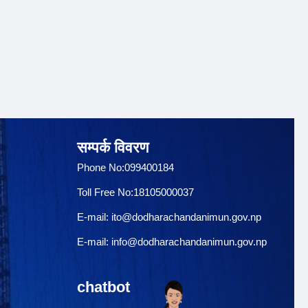
सम्पर्क विवरण
Phone No:099400184
Toll Free No:18105000037
E-mail:
ito@dodharachandanimun.gov.np
E-mail:
info@dodharachandanimun.gov.np
chatbot