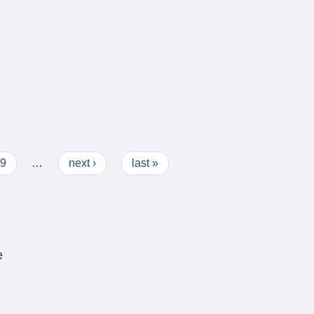
9
…
next ›
last »
e