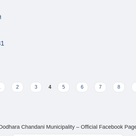
।
१
२०८१
81
) 2081
1
2
3
4
5
6
7
8
Dodhara Chandani Municipality – Official Facebook Pag