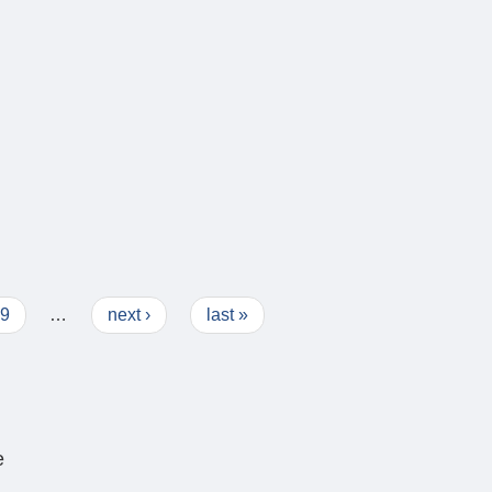
9
…
next ›
last »
e