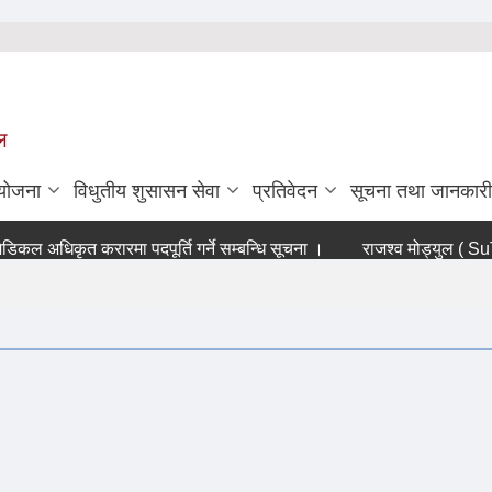
ल
ियोजना
विधुतीय शुसासन सेवा
प्रतिवेदन
सूचना तथा जानकारी
ल अधिकृत करारमा पदपूर्ति गर्ने सम्बन्धि सूचना ।
राजश्व मोड्युल ( SuTRA