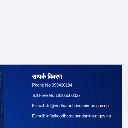
सम्पर्क विवरण
Phone No:099400184
Toll Free No:18105000037
E-mail:
ito@dodharachandanimun.gov.np
E-mail:
info@dodharachandanimun.gov.np