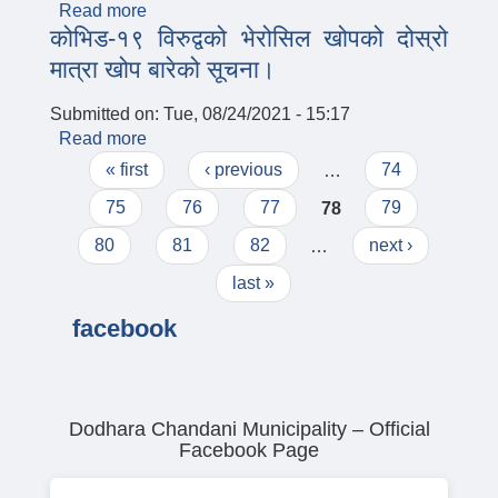
Read more
about बोलपत्र स्वीकृत गर्ने आशयको सूचना
कोभिड-१९ विरुद्वको भेरोसिल खोपको दोस्रो
मात्रा खोप बारेको सूचना।
Submitted on:
Tue, 08/24/2021 - 15:17
Read more
about कोभिड-१९ विरुद्वको भेरोसिल खोपको दोस्रो
Pages
मात्रा खोप बारेको सूचना।
« first
‹ previous
…
74
75
76
77
78
79
80
81
82
…
next ›
last »
facebook
Dodhara Chandani Municipality – Official
Facebook Page