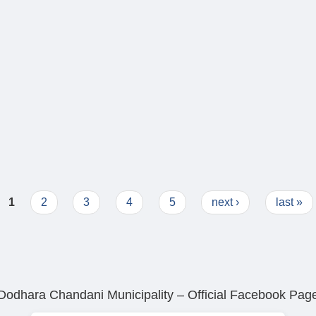
वरण
1
2
3
4
5
next ›
last »
Dodhara Chandani Municipality – Official Facebook Pag