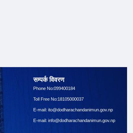
सम्पर्क विवरण
Phone No:099400184
Toll Free No:18105000037
E-mail:
ito@dodharachandanimun.gov.np
E-mail:
info@dodharachandanimun.gov.np