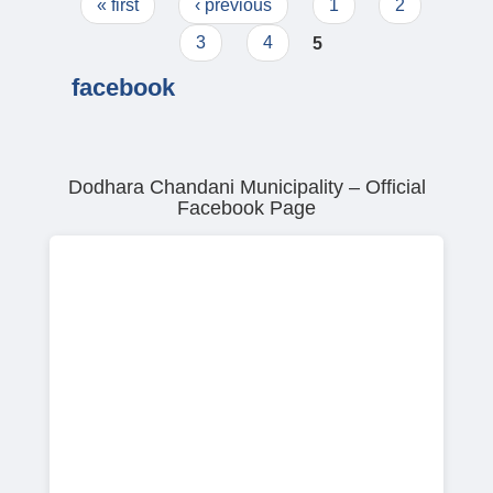
Pages
« first
‹ previous
1
2
3
4
5
facebook
Dodhara Chandani Municipality – Official
Facebook Page